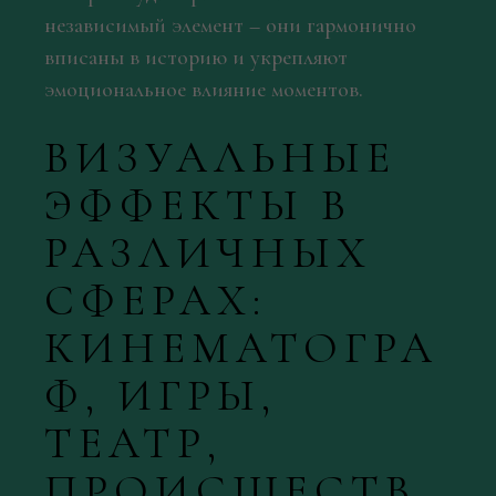
независимый элемент – они гармонично
вписаны в историю и укрепляют
эмоциональное влияние моментов.
ВИЗУАЛЬНЫЕ
ЭФФЕКТЫ В
РАЗЛИЧНЫХ
СФЕРАХ:
КИНЕМАТОГРА
Ф, ИГРЫ,
ТЕАТР,
ПРОИСШЕСТВ