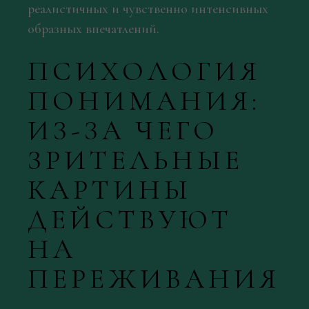
реалистичных и чувственно интенсивных
образных впечатлений.
ПСИХОЛОГИЯ
ПОНИМАНИЯ:
ИЗ-ЗА ЧЕГО
ЗРИТЕЛЬНЫЕ
КАРТИНЫ
ДЕЙСТВУЮТ
НА
ПЕРЕЖИВАНИЯ