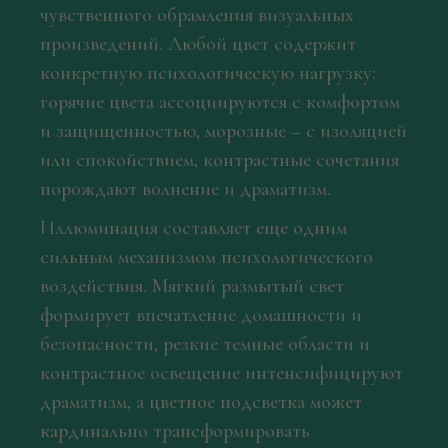
чувственного обрамления визуальных
произведений. Любой цвет содержит
конкретную психологическую нагрузку:
горячие цвета ассоциируются с комфортом
и защищенностью, морозные – с изоляцией
или спокойствием, контрастные сочетания
порождают волнение и драматизм.
Иллюминация составляет еще одним
сильным механизмом психологического
воздействия. Мягкий размытый свет
формирует впечатление домашности и
безопасности, резкие темные области и
контрастное освещение интенсифицируют
драматизм, а цветное подсветка может
кардинально трансформировать