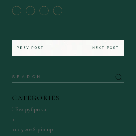
PREV POST
NEXT POST
Search
for:
CATEGORIES
! Без рубрики
1
11.05.2026-pin up