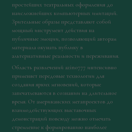
простейших театральных оформления до
наисложнейших компьютерных имитаций.
Зрительные образы представляют собой
мощный инструмент действия на
публичные эмоции, позволяющий авторам
материала окунать публику в
альтернативные реальности и переживания.
Область развлечений azino777 интенсивно
применяет передовые технологии для
создания ярких мгновений, которые
запечатлеваются в сознании на длительное
время. От американских мегапроектов до
взаимодействующих выставочных
демонстраций повсюду можно отмечать
стремление к формированию наиболее