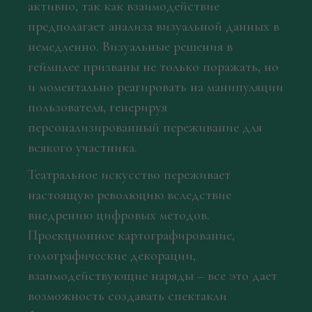
активно, так как взаимодействие
предполагает анализа визуальной данных в
немедленно. Визуальные решения в
геймплее призваны не только поражать, но
и моментально реагировать на манипуляции
пользователя, генерируя
персонализированный переживание для
всякого участника.
Театральное искусство переживает
настоящую революцию вследствие
внедрению цифровых методов.
Проекционное картографирование,
голографические декорации,
взаимодействующие наряды – все это дает
возможность создавать спектакли